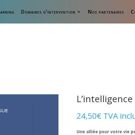
arning
Domaines d’intervention
Nos partenaires
C
L’intelligenc
24,50
€
TVA incl
Une alliée pour votre vie p