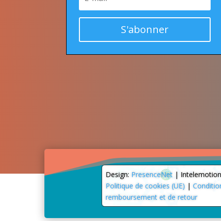
S'abonner
Design:
PresenceNet
| Intelemotio
Politique de cookies (UE)
|
Conditio
remboursement et de retour