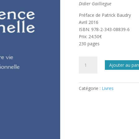
Didier Gailliegue
Préface de Patrick Baudry
Avril 2016
ISBN: 978-2-343-08839-6
Prix: 24.50€
230 pages
quantité
Ajouter au pan
de
L’intelligence
émotionnelle
Catégorie :
Livres