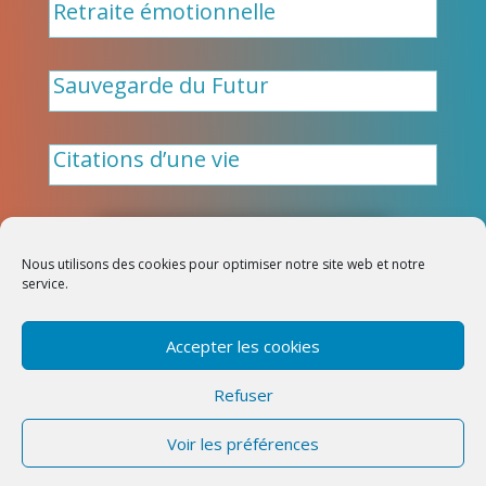
Retraite émotionnelle
Sauvegarde du Futur
Citations d’une vie
Nous utilisons des cookies pour optimiser notre site web et notre
Design:
PresenceNet
|
service.
Intelemotion 2026
Politique de cookies (UE)
|
Accepter les cookies
Conditions Générales de Vente
(CGV)
|
Politique de
Refuser
confidentialité
|
Mentions
légales
|
Politique de
Voir les préférences
remboursement et de retour