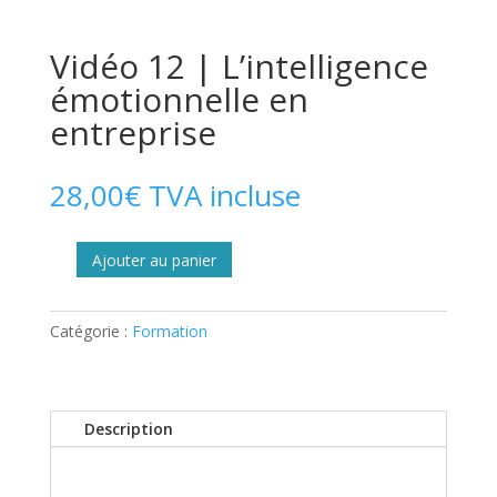
Vidéo 12 | L’intelligence
émotionnelle en
entreprise
28,00
€
TVA incluse
Ajouter au panier
quantité
de
Vidéo
Catégorie :
Formation
12
|
L’intelligence
émotionnelle
Description
en
entreprise