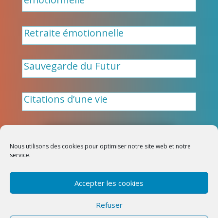
Retraite émotionnelle
Sauvegarde du Futur
Citations d’une vie
Nous utilisons des cookies pour optimiser notre site web et notre
Design:
PresenceNet
|
service.
Intelemotion 2026
Politique de cookies (UE)
|
Accepter les cookies
Conditions Générales de Vente
(CGV)
|
Politique de
Refuser
confidentialité
|
Mentions