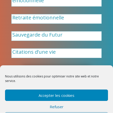
émotionnelle
Retraite émotionnelle
Sauvegarde du Futur
Citations d’une vie
Nous utilisons des cookies pour optimiser notre site web et notre
Design:
PresenceNet
|
service.
Intelemotion 2026
Politique de cookies (UE)
|
Accepter les cookies
Conditions Générales de Vente
(CGV)
|
Politique de
Refuser
confidentialité
|
Mentions